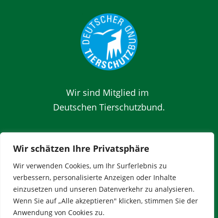
Wir sind Mitglied im
Deutschen Tierschutzbund
.
Tierschutzverein Lilienthal, Worpswede
Wir schätzen Ihre Privatsphäre
und Grasberg e.V.
Scheeren 5
Wir verwenden Cookies, um Ihr Surferlebnis zu
verbessern, personalisierte Anzeigen oder Inhalte
28865 Lilienthal
einzusetzen und unseren Datenverkehr zu analysieren.
Tel.: 04298 46 777 27
Wenn Sie auf „Alle akzeptieren" klicken, stimmen Sie der
eMail: info@tierschutz-lilienthal.de
Anwendung von Cookies zu.